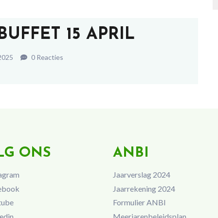
BUFFET 15 APRIL
 2025
0 Reacties
LG ONS
ANBI
agram
Jaarverslag 2024
ebook
Jaarrekening 2024
tube
Formulier ANBI
edin
Meerjarenbeleidsplan