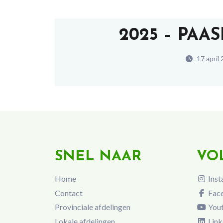
2025 – PAAS
17 april
SNEL NAAR
VO
Home
Inst
Contact
Fac
Provinciale afdelingen
You
Lokale afdelingen
Link