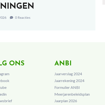
NINGEN
2026
0 Reacties
LG ONS
ANBI
agram
Jaarverslag 2024
ebook
Jaarrekening 2024
tube
Formulier ANBI
edin
Meerjarenbeleidsplan
wsbrief
Jaarplan 2026