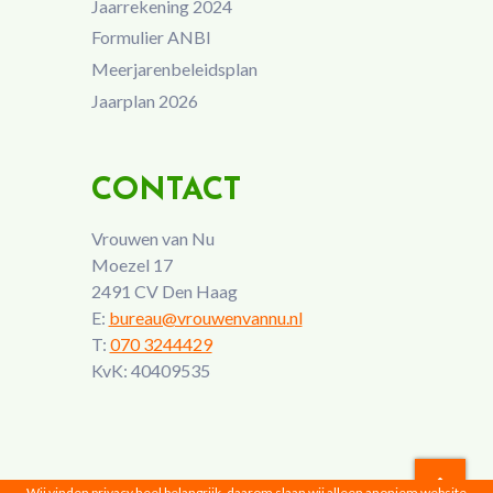
Jaarrekening 2024
Formulier ANBI
Meerjarenbeleidsplan
Jaarplan 2026
CONTACT
Vrouwen van Nu
Moezel 17
2491 CV Den Haag
E:
bureau@vrouwenvannu.nl
T:
070 3244429
KvK: 40409535
Wij vinden privacy heel belangrijk, daarom slaan wij alleen anoniem website