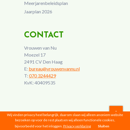
Meerjarenbeleidsplan
Jaarplan 2026
CONTACT
Vrouwen van Nu
Moezel 17
2491 CV Den Haag
E:
bureau@vrouwenvannu.nl
T:
070 3244429
KvK: 40409535
Wij vinden privacy heel belangrijk, daarom slaan wij alleen anoniem website
bezoeken op voor de rest plaatsen wij alleen functionele cookies,
Vrouwen van Nu © 2026 |
Privacyverklaring
bijvoorbeeld voor het inloggen.
Privacy verklaring
Sluiten