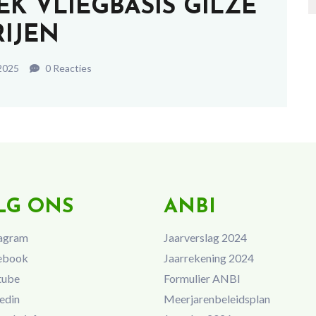
EK VLIEGBASIS GILZE
RIJEN
 2025
0 Reacties
LG ONS
ANBI
agram
Jaarverslag 2024
ebook
Jaarrekening 2024
tube
Formulier ANBI
edin
Meerjarenbeleidsplan