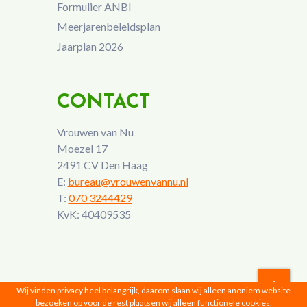
Formulier ANBI
Meerjarenbeleidsplan
Jaarplan 2026
CONTACT
Vrouwen van Nu
Moezel 17
2491 CV Den Haag
E:
bureau@vrouwenvannu.nl
T:
070 3244429
KvK: 40409535
Wij vinden privacy heel belangrijk, daarom slaan wij alleen anoniem website
bezoeken op voor de rest plaatsen wij alleen functionele cookies,