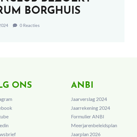
RUM BORGHUIS
2024
0 Reacties
LG ONS
ANBI
agram
Jaarverslag 2024
ebook
Jaarrekening 2024
tube
Formulier ANBI
edin
Meerjarenbeleidsplan
wsbrief
Jaarplan 2026