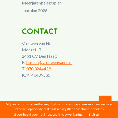
Meerjarenbeleidsplan
Jaarplan 2026
CONTACT
Vrouwen van Nu
Moezel 17
2491 CV Den Haag
E:
bureau@vrouwenvannu.nl
T:
070 3244429
KvK: 40409535
Wij vinden privacy heel belangrijk, daarom slaan wij alleen anoniem website
bezoeken op voor de rest plaatsen wij alleen functionele cookies,
Vrouwen van Nu © 2026 |
Privacyverklaring
bijvoorbeeld voor het inloggen.
Privacy verklaring
Sluiten