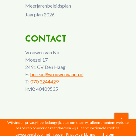
Meerjarenbeleidsplan
Jaarplan 2026
CONTACT
Vrouwen van Nu
Moezel 17
2491 CV Den Haag
E:
bureau@vrouwenvannu.nl
T:
070 3244429
KvK: 40409535
Wij vinden privacy heel belangrijk, daarom slaan wij alleen anoniem website
bezoeken op voor de rest plaatsen wij alleen functionele cookies,
Vrouwen van Nu © 2026 |
Privacyverklaring
bijvoorbeeld voor het inloggen.
Privacy verklaring
Sluiten