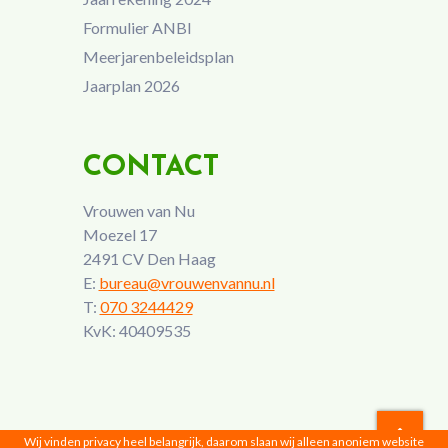
Formulier ANBI
Meerjarenbeleidsplan
Jaarplan 2026
CONTACT
Vrouwen van Nu
Moezel 17
2491 CV Den Haag
E:
bureau@vrouwenvannu.nl
T:
070 3244429
KvK: 40409535
Wij vinden privacy heel belangrijk, daarom slaan wij alleen anoniem website