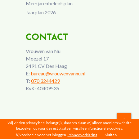
Meerjarenbeleidsplan
Jaarplan 2026
CONTACT
Vrouwen van Nu
Moezel 17
2491 CV Den Haag
E:
bureau@vrouwenvannu.nl
T:
070 3244429
KvK: 40409535
Wij vinden privacy heel belangrijk, daarom slaan wij alleen anoniem website
bezoeken op voor de rest plaatsen wij alleen functionele cookies,
Vrouwen van Nu © 2026 |
Privacyverklaring
bijvoorbeeld voor het inloggen.
Privacy verklaring
Sluiten