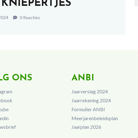
6 KNIEPERTJES
 2024
0 Reacties
LG ONS
ANBI
agram
Jaarverslag 2024
ebook
Jaarrekening 2024
tube
Formulier ANBI
edin
Meerjarenbeleidsplan
wsbrief
Jaarplan 2026