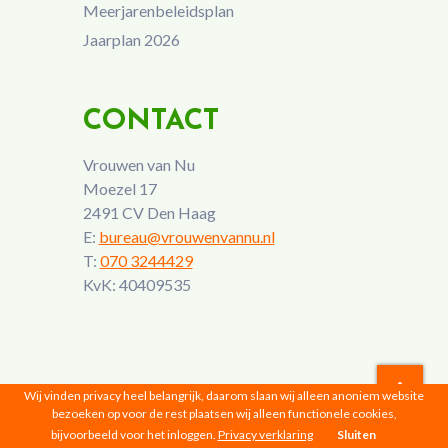
Meerjarenbeleidsplan
Jaarplan 2026
CONTACT
Vrouwen van Nu
Moezel 17
2491 CV Den Haag
E:
bureau@vrouwenvannu.nl
T:
070 3244429
KvK: 40409535
Wij vinden privacy heel belangrijk, daarom slaan wij alleen anoniem website
bezoeken op voor de rest plaatsen wij alleen functionele cookies,
Vrouwen van Nu © 2026 |
Privacyverklaring
bijvoorbeeld voor het inloggen.
Privacy verklaring
Sluiten