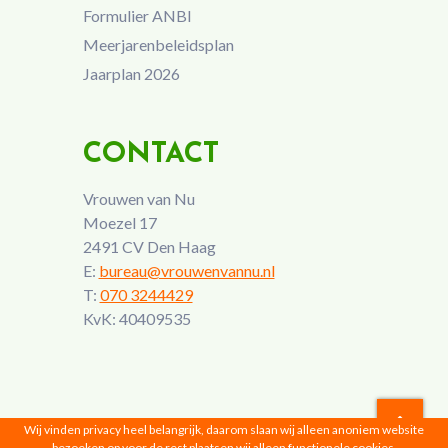
Formulier ANBI
Meerjarenbeleidsplan
Jaarplan 2026
CONTACT
Vrouwen van Nu
Moezel 17
2491 CV Den Haag
E:
bureau@vrouwenvannu.nl
T:
070 3244429
KvK: 40409535
Wij vinden privacy heel belangrijk, daarom slaan wij alleen anoniem website
bezoeken op voor de rest plaatsen wij alleen functionele cookies,