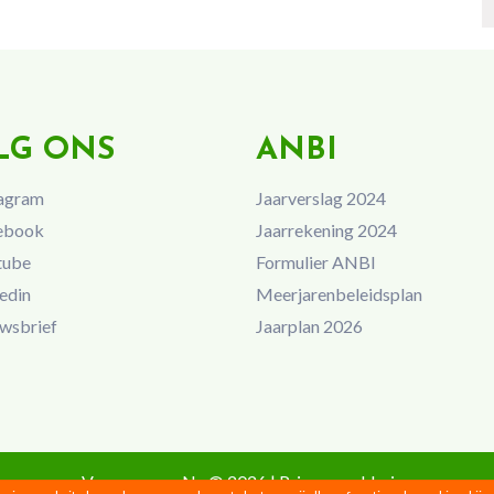
LG ONS
ANBI
agram
Jaarverslag 2024
ebook
Jaarrekening 2024
tube
Formulier ANBI
edin
Meerjarenbeleidsplan
wsbrief
Jaarplan 2026
Vrouwen van Nu © 2026 |
Privacyverklaring