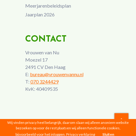
Meerjarenbeleidsplan
Jaarplan 2026
CONTACT
Vrouwen van Nu
Moezel 17
2491 CV Den Haag
E:
bureau@vrouwenvannu.nl
T:
070 3244429
KvK: 40409535
Wij vinden privacy heel belangrijk, daarom slaan wij alleen anoniem website
bezoeken op voor de rest plaatsen wij alleen functionele cookies,
Vrouwen van Nu © 2026 |
Privacyverklaring
bijvoorbeeld voor het inloggen.
Privacy verklaring
Sluiten