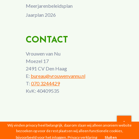
Meerjarenbeleidsplan
Jaarplan 2026
CONTACT
Vrouwen van Nu
Moezel 17
2491 CV Den Haag
E:
bureau@vrouwenvannu.nl
T:
070 3244429
KvK: 40409535
Wij vinden privacy heel belangrijk, daarom slaan wij alleen anoniem website
bezoeken op voor de rest plaatsen wij alleen functionele cookies,
Vrouwen van Nu © 2026 |
Privacyverklaring
bijvoorbeeld voor het inloggen.
Privacy verklaring
Sluiten