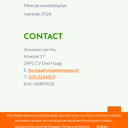
Meerjarenbeleidsplan
Jaarplan 2026
CONTACT
Vrouwen van Nu
Moezel 17
2491 CV Den Haag
E:
bureau@vrouwenvannu.nl
T:
070 3244429
KvK: 40409535
Wij vinden privacy heel belangrijk, daarom slaan wij alleen anoniem website
bezoeken op voor de rest plaatsen wij alleen functionele cookies,
Vrouwen van Nu © 2026 |
Privacyverklaring
bijvoorbeeld voor het inloggen.
Privacy verklaring
Sluiten