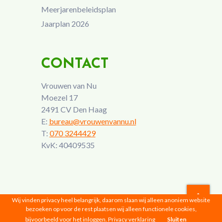
Meerjarenbeleidsplan
Jaarplan 2026
CONTACT
Vrouwen van Nu
Moezel 17
2491 CV Den Haag
E:
bureau@vrouwenvannu.nl
T:
070 3244429
KvK: 40409535
Wij vinden privacy heel belangrijk, daarom slaan wij alleen anoniem website
bezoeken op voor de rest plaatsen wij alleen functionele cookies,
Vrouwen van Nu © 2026 |
Privacyverklaring
bijvoorbeeld voor het inloggen.
Privacy verklaring
Sluiten