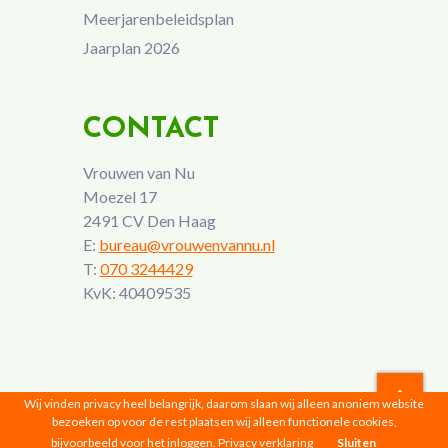
Meerjarenbeleidsplan
Jaarplan 2026
CONTACT
Vrouwen van Nu
Moezel 17
2491 CV Den Haag
E:
bureau@vrouwenvannu.nl
T:
070 3244429
KvK: 40409535
Wij vinden privacy heel belangrijk, daarom slaan wij alleen anoniem website
bezoeken op voor de rest plaatsen wij alleen functionele cookies,
Vrouwen van Nu © 2026 |
Privacyverklaring
bijvoorbeeld voor het inloggen.
Privacy verklaring
Sluiten