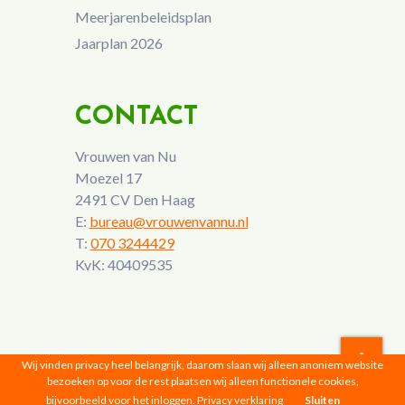
Meerjarenbeleidsplan
Jaarplan 2026
CONTACT
Vrouwen van Nu
Moezel 17
2491 CV Den Haag
E:
bureau@vrouwenvannu.nl
T:
070 3244429
KvK: 40409535
Wij vinden privacy heel belangrijk, daarom slaan wij alleen anoniem website
bezoeken op voor de rest plaatsen wij alleen functionele cookies,
Vrouwen van Nu © 2026 |
Privacyverklaring
bijvoorbeeld voor het inloggen.
Privacy verklaring
Sluiten