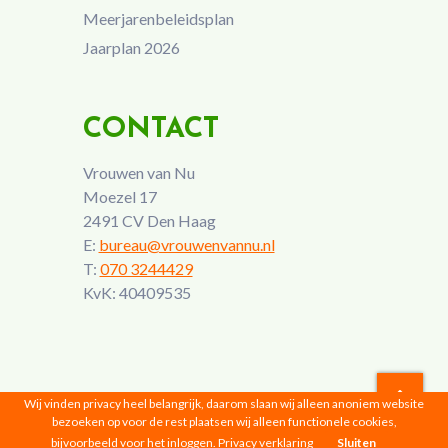
Meerjarenbeleidsplan
Jaarplan 2026
CONTACT
Vrouwen van Nu
Moezel 17
2491 CV Den Haag
E:
bureau@vrouwenvannu.nl
T:
070 3244429
KvK: 40409535
Wij vinden privacy heel belangrijk, daarom slaan wij alleen anoniem website
bezoeken op voor de rest plaatsen wij alleen functionele cookies,
Vrouwen van Nu © 2026 |
Privacyverklaring
bijvoorbeeld voor het inloggen.
Privacy verklaring
Sluiten