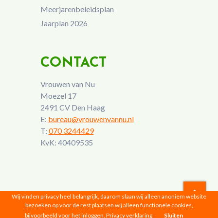
Meerjarenbeleidsplan
Jaarplan 2026
CONTACT
Vrouwen van Nu
Moezel 17
2491 CV Den Haag
E:
bureau@vrouwenvannu.nl
T:
070 3244429
KvK: 40409535
Wij vinden privacy heel belangrijk, daarom slaan wij alleen anoniem website
bezoeken op voor de rest plaatsen wij alleen functionele cookies,
Vrouwen van Nu © 2026 |
Privacyverklaring
bijvoorbeeld voor het inloggen.
Privacy verklaring
Sluiten