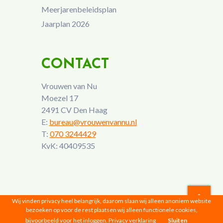
Meerjarenbeleidsplan
Jaarplan 2026
CONTACT
Vrouwen van Nu
Moezel 17
2491 CV Den Haag
E:
bureau@vrouwenvannu.nl
T:
070 3244429
KvK: 40409535
Wij vinden privacy heel belangrijk, daarom slaan wij alleen anoniem website
bezoeken op voor de rest plaatsen wij alleen functionele cookies,
Vrouwen van Nu © 2026 |
Privacyverklaring
bijvoorbeeld voor het inloggen.
Privacy verklaring
Sluiten