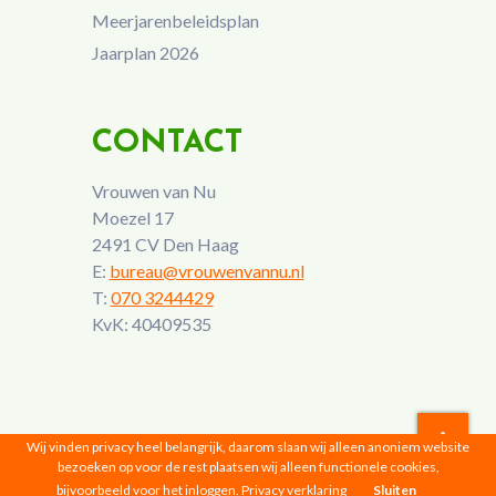
Meerjarenbeleidsplan
Jaarplan 2026
CONTACT
Vrouwen van Nu
Moezel 17
2491 CV Den Haag
E:
bureau@vrouwenvannu.nl
T:
070 3244429
KvK: 40409535
Wij vinden privacy heel belangrijk, daarom slaan wij alleen anoniem website
bezoeken op voor de rest plaatsen wij alleen functionele cookies,
Vrouwen van Nu © 2026 |
Privacyverklaring
bijvoorbeeld voor het inloggen.
Privacy verklaring
Sluiten