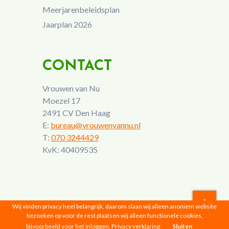
Meerjarenbeleidsplan
Jaarplan 2026
CONTACT
Vrouwen van Nu
Moezel 17
2491 CV Den Haag
E:
bureau@vrouwenvannu.nl
T:
070 3244429
KvK: 40409535
Wij vinden privacy heel belangrijk, daarom slaan wij alleen anoniem website
bezoeken op voor de rest plaatsen wij alleen functionele cookies,
Vrouwen van Nu © 2026 |
Privacyverklaring
bijvoorbeeld voor het inloggen.
Privacy verklaring
Sluiten