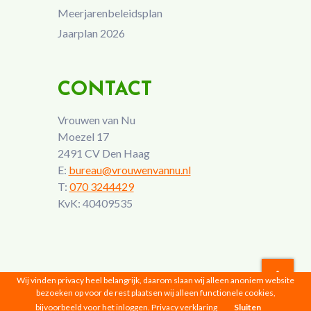
Meerjarenbeleidsplan
Jaarplan 2026
CONTACT
Vrouwen van Nu
Moezel 17
2491 CV Den Haag
E:
bureau@vrouwenvannu.nl
T:
070 3244429
KvK: 40409535
Wij vinden privacy heel belangrijk, daarom slaan wij alleen anoniem website
bezoeken op voor de rest plaatsen wij alleen functionele cookies,
Vrouwen van Nu © 2026 |
Privacyverklaring
bijvoorbeeld voor het inloggen.
Privacy verklaring
Sluiten