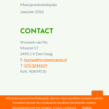
Meerjarenbeleidsplan
Jaarplan 2026
CONTACT
Vrouwen van Nu
Moezel 17
2491 CV Den Haag
E:
bureau@vrouwenvannu.nl
T:
070 3244429
KvK: 40409535
Wij vinden privacy heel belangrijk, daarom slaan wij alleen anoniem website
bezoeken op voor de rest plaatsen wij alleen functionele cookies,
Vrouwen van Nu © 2026 |
Privacyverklaring
bijvoorbeeld voor het inloggen.
Privacy verklaring
Sluiten