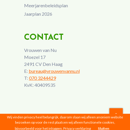
Meerjarenbeleidsplan
Jaarplan 2026
CONTACT
Vrouwen van Nu
Moezel 17
2491 CV Den Haag
E:
bureau@vrouwenvannu.nl
T:
070 3244429
KvK: 40409535
Wij vinden privacy heel belangrijk, daarom slaan wij alleen anoniem website
bezoeken op voor de rest plaatsen wij alleen functionele cookies,
Vrouwen van Nu © 2026 |
Privacyverklaring
bijvoorbeeld voor het inloggen.
Privacy verklaring
Sluiten