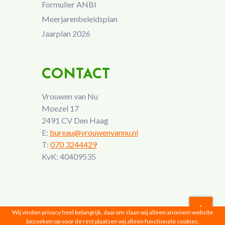
Formulier ANBI
Meerjarenbeleidsplan
Jaarplan 2026
CONTACT
Vrouwen van Nu
Moezel 17
2491 CV Den Haag
E:
bureau@vrouwenvannu.nl
T:
070 3244429
KvK: 40409535
Wij vinden privacy heel belangrijk, daarom slaan wij alleen anoniem website
bezoeken op voor de rest plaatsen wij alleen functionele cookies,