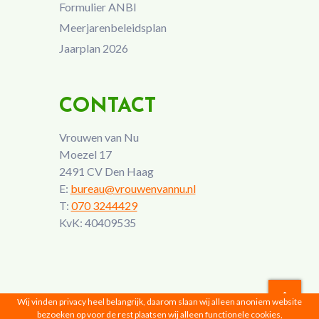
Formulier ANBI
Meerjarenbeleidsplan
Jaarplan 2026
CONTACT
Vrouwen van Nu
Moezel 17
2491 CV Den Haag
E:
bureau@vrouwenvannu.nl
T:
070 3244429
KvK: 40409535
Wij vinden privacy heel belangrijk, daarom slaan wij alleen anoniem website
bezoeken op voor de rest plaatsen wij alleen functionele cookies,