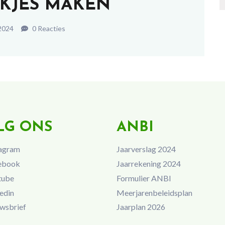
UKJES MAKEN
2024
0 Reacties
LG ONS
ANBI
agram
Jaarverslag 2024
ebook
Jaarrekening 2024
tube
Formulier ANBI
edin
Meerjarenbeleidsplan
wsbrief
Jaarplan 2026