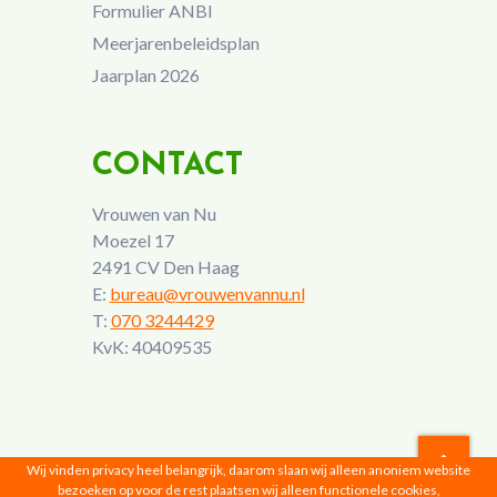
Formulier ANBI
Meerjarenbeleidsplan
Jaarplan 2026
CONTACT
Vrouwen van Nu
Moezel 17
2491 CV Den Haag
E:
bureau@vrouwenvannu.nl
T:
070 3244429
KvK: 40409535
Wij vinden privacy heel belangrijk, daarom slaan wij alleen anoniem website
bezoeken op voor de rest plaatsen wij alleen functionele cookies,