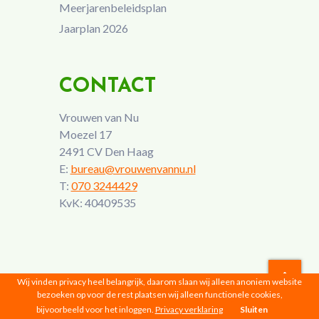
Meerjarenbeleidsplan
Jaarplan 2026
CONTACT
Vrouwen van Nu
Moezel 17
2491 CV Den Haag
E:
bureau@vrouwenvannu.nl
T:
070 3244429
KvK: 40409535
Wij vinden privacy heel belangrijk, daarom slaan wij alleen anoniem website
bezoeken op voor de rest plaatsen wij alleen functionele cookies,
Vrouwen van Nu © 2026 |
Privacyverklaring
bijvoorbeeld voor het inloggen.
Privacy verklaring
Sluiten