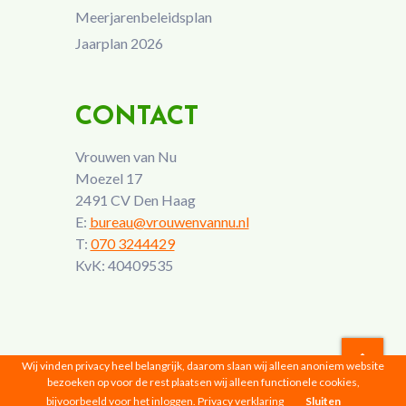
Meerjarenbeleidsplan
Jaarplan 2026
CONTACT
Vrouwen van Nu
Moezel 17
2491 CV Den Haag
E:
bureau@vrouwenvannu.nl
T:
070 3244429
KvK: 40409535
Wij vinden privacy heel belangrijk, daarom slaan wij alleen anoniem website
bezoeken op voor de rest plaatsen wij alleen functionele cookies,
Vrouwen van Nu © 2026 |
Privacyverklaring
bijvoorbeeld voor het inloggen.
Privacy verklaring
Sluiten