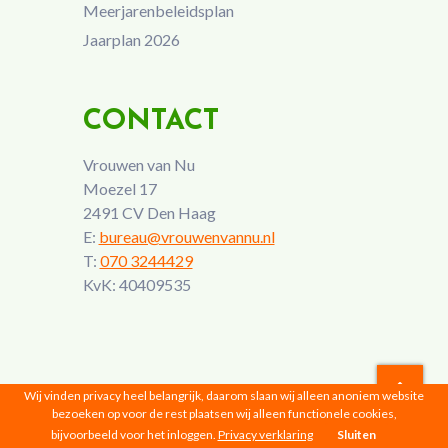
Meerjarenbeleidsplan
Jaarplan 2026
CONTACT
Vrouwen van Nu
Moezel 17
2491 CV Den Haag
E:
bureau@vrouwenvannu.nl
T:
070 3244429
KvK: 40409535
Wij vinden privacy heel belangrijk, daarom slaan wij alleen anoniem website
bezoeken op voor de rest plaatsen wij alleen functionele cookies,
Vrouwen van Nu © 2026 |
Privacyverklaring
bijvoorbeeld voor het inloggen.
Privacy verklaring
Sluiten