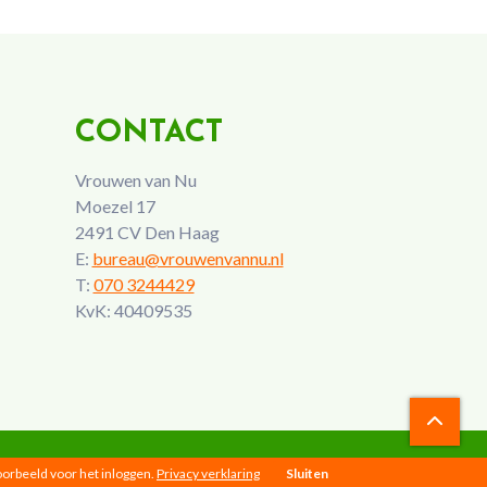
CONTACT
Vrouwen van Nu
Moezel 17
2491 CV Den Haag
E:
bureau@vrouwenvannu.nl
T:
070 3244429
KvK: 40409535
voorbeeld voor het inloggen.
Privacy verklaring
Sluiten