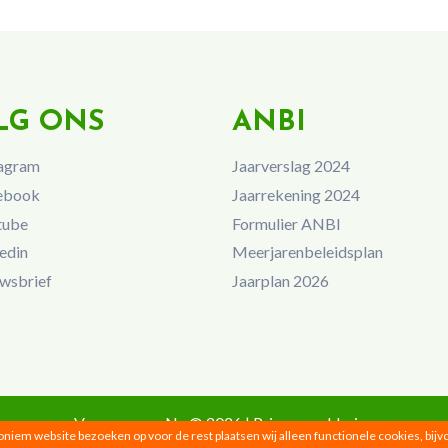
LG ONS
ANBI
agram
Jaarverslag 2024
ebook
Jaarrekening 2024
tube
Formulier ANBI
edin
Meerjarenbeleidsplan
wsbrief
Jaarplan 2026
Vrouwen van Nu © 2026 |
Privacyverklaring
noniem website bezoeken op voor de rest plaatsen wij alleen functionele cookies, bij