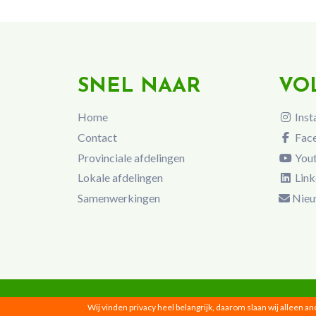
SNEL NAAR
VO
Home
Inst
Contact
Fac
Provinciale afdelingen
You
Lokale afdelingen
Link
Samenwerkingen
Nieu
Wij vinden privacy heel belangrijk, daarom slaan wij alleen a