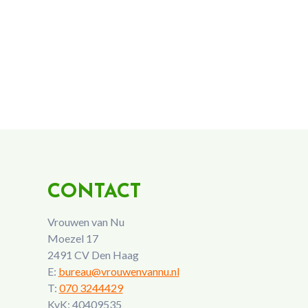
CONTACT
Vrouwen van Nu
Moezel 17
2491 CV Den Haag
E:
bureau@vrouwenvannu.nl
T:
070 3244429
KvK: 40409535