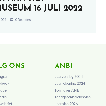
SEUM 16 JULI 2022
 2024
0 Reacties
LG ONS
ANBI
agram
Jaarverslag 2024
ebook
Jaarrekening 2024
tube
Formulier ANBI
edin
Meerjarenbeleidsplan
wsbrief
Jaarplan 2026