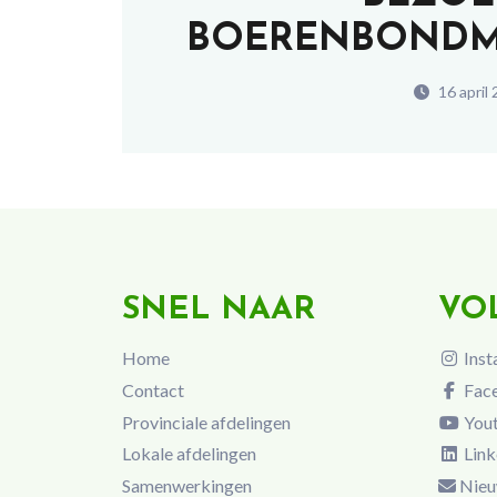
BOERENBONDMU
16 april
SNEL NAAR
VO
Home
Inst
Contact
Fac
Provinciale afdelingen
You
Lokale afdelingen
Link
Samenwerkingen
Nieu