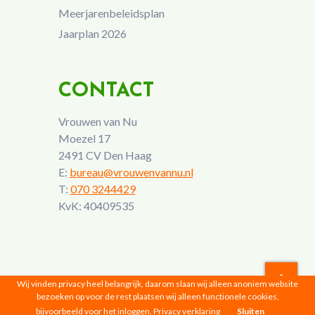
Meerjarenbeleidsplan
Jaarplan 2026
CONTACT
Vrouwen van Nu
Moezel 17
2491 CV Den Haag
E:
bureau@vrouwenvannu.nl
T:
070 3244429
KvK: 40409535
Wij vinden privacy heel belangrijk, daarom slaan wij alleen anoniem website
bezoeken op voor de rest plaatsen wij alleen functionele cookies,
Vrouwen van Nu © 2026 |
Privacyverklaring
bijvoorbeeld voor het inloggen.
Privacy verklaring
Sluiten