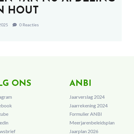
N HOUT
 2025
0 Reacties
LG ONS
ANBI
agram
Jaarverslag 2024
ebook
Jaarrekening 2024
tube
Formulier ANBI
edin
Meerjarenbeleidsplan
wsbrief
Jaarplan 2026