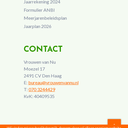
Jaarrekening 2024
Formulier ANBI
Meerjarenbeleidsplan
Jaarplan 2026
CONTACT
Vrouwen van Nu
Moezel 17
2491 CV Den Haag
E:
bureau@vrouwenvannu.nl
T:
070 3244429
KvK: 40409535
Wij vinden privacy heel belangrijk, daarom slaan wij alleen anoniem website