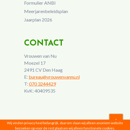
Formulier ANBI
Meerjarenbeleidsplan
Jaarplan 2026
CONTACT
Vrouwen van Nu
Moezel 17
2491 CV Den Haag
E:
bureau@vrouwenvannu.nl
T:
070 3244429
KvK: 40409535
Wij vinden privacy heel belangrijk, daarom slaan wij alleen anoniem website
bezoeken op voor de rest plaatsen wij alleen functionele cookies,