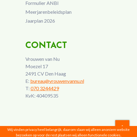
Formulier ANBI
Meerjarenbeleidsplan
Jaarplan 2026
CONTACT
Vrouwen van Nu
Moezel 17
2491 CV Den Haag
E:
bureau@vrouwenvannu.nl
T:
070 3244429
KvK: 40409535
Wij vinden privacy heel belangrijk, daarom slaan wij alleen anoniem website
bezoeken op voor de rest plaatsen wij alleen functionele cookies,