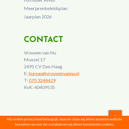
Meerjarenbeleidsplan
Jaarplan 2026
CONTACT
Vrouwen van Nu
Moezel 17
2491 CV Den Haag
E:
bureau@vrouwenvannu.nl
T:
070 3244429
KvK: 40409535
Wij vinden privacy heel belangrijk, daarom slaan wij alleen anoniem website
bezoeken op voor de rest plaatsen wij alleen functionele cookies,
Vrouwen van Nu © 2026 |
Privacyverklaring