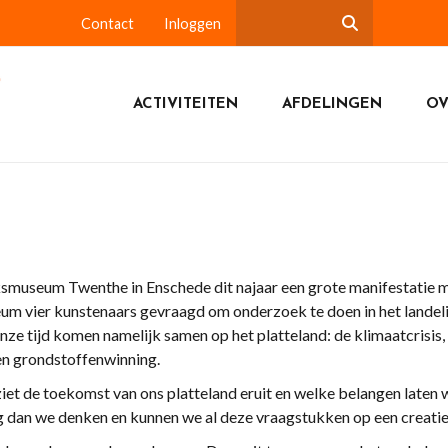
Contact
Inloggen
ACTIVITEITEN
AFDELINGEN
OV
ksmuseum Twenthe in Enschede dit najaar een grote manifestatie me
um vier kunstenaars gevraagd om onderzoek te doen in het lande
e tijd komen namelijk samen op het platteland: de klimaatcrisis, st
en grondstoffenwinning.
iet de toekomst van ons platteland eruit en welke belangen laten 
dig dan we denken en kunnen we al deze vraagstukken op een creat