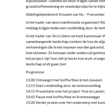
Rijksmuseum Twenthe wil deze vragen samen met b
grondstoffenwinning en voedselproductie te kijken
Afdelingsbijeenkomst Vrouwen van Nu – 9 november
In het kader van deze manifestatie organiseert
middag krijgen leden een rondleiding door de tent
In het kader van
Terra Libera
verkent kunstenaar Wa
samenhangende landschap rondom de koe de afgel
verkenningen die in het museum worden getoond, 
betrokkenen. Ze bestaan onder andere uit geteken
het project zijn ‘hoe ziet je beste koe eruit, vroeg
landschap eruit gaan zien’.
Programma
13.00 Ontvangst met koffie/thee in het museum
13.15 Start rondleiding door de tentoonstelling
14.15 Presentatie over het project ‘Koe en Land
14.45 Pauze met koffie/thee en krentenwegge
15.00 Verder praten over het onderwerp met ku