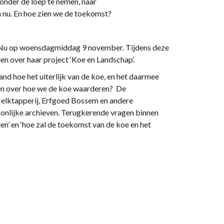
nder de loep te nemen, naar
n nu. En hoe zien we de toekomst?
n Nu op woensdagmiddag 9 november. Tijdens deze
n over haar project ‘Koe en Landschap’.
d hoe het uiterlijk van de koe, en het daarmee
en over hoe we de koe waarderen? De
Melktapperij, Erfgoed Bossem en andere
oonlijke archieven. Terugkerende vragen binnen
leden’ en ‘hoe zal de toekomst van de koe en het