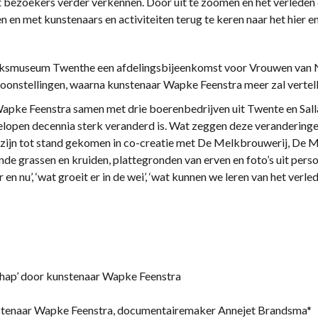
ezoekers verder verkennen. Door uit te zoomen en het verleden o
 en met kunstenaars en activiteiten terug te keren naar het hier e
 Rijksmuseum Twenthe een afdelingsbijeenkomst voor Vrouwen va
oonstellingen, waarna kunstenaar Wapke Feenstra meer zal vertelle
pke Feenstra samen met drie boerenbedrijven uit Twente en Sallan
open decennia sterk veranderd is. Wat zeggen deze verandering
zijn tot stand gekomen in co-creatie met De Melkbrouwerij, De 
de grassen en kruiden, plattegronden van erven en foto’s uit pers
er en nu’, ‘wat groeit er in de wei’, ‘wat kunnen we leren van het ver
schap’ door kunstenaar Wapke Feenstra
nstenaar Wapke Feenstra, documentairemaker Annejet Brandsma*