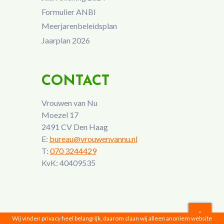
Formulier ANBI
Meerjarenbeleidsplan
Jaarplan 2026
CONTACT
Vrouwen van Nu
Moezel 17
2491 CV Den Haag
E:
bureau@vrouwenvannu.nl
T:
070 3244429
KvK: 40409535
Wij vinden privacy heel belangrijk, daarom slaan wij alleen anoniem website