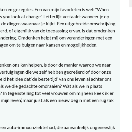
ken en gezegdes. Een van mijn favorieten is wel: “When
s you look at change”. Letterlijk vertaald: wanneer je op
 de dingen waarnaar je kijkt. Een uitgebreide omschrijving
erd, of eigenlijk van de toepassing ervan, is dat omdenken
verandering. Omdenken helpt mij om veranderingen met een
gingen om te buigen naar kansen en mogelijkheden.
nken ons kan helpen, is door de manier waarop we naar
vertuigingen die we zelf hebben gecreëerd of door onze
et idee dat ‘de beste tijd’ van ons leven al achter ons
 als we die gedachte omdraaien? Wat als we in plaats
In tegenstelling tot veel vrouwen om mij heen keek ik er
 mijn leven’, maar juist als een nieuw begin met een rugzak
 een auto-immuunziekte had, die aanvankelijk ongeneeslijk