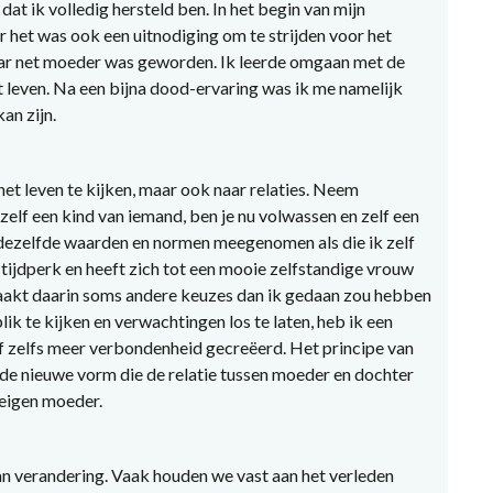
dat ik volledig hersteld ben. In het begin van mijn
r het was ook een uitnodiging om te strijden voor het
maar net moeder was geworden. Ik leerde omgaan met de
t leven. Na een bijna dood-ervaring was ik me namelijk
an zijn.
et leven te kijken, maar ook naar relaties. Neem
 zelf een kind van iemand, ben je nu volwassen en zelf een
 dezelfde waarden en normen meegenomen als die ik zelf
 tijdperk en heeft zich tot een mooie zelfstandige vrouw
 maakt daarin soms andere keuzes dan ik gedaan zou hebben
ik te kijken en verwachtingen los te laten, heb ik een
f zelfs meer verbondenheid gecreëerd. Het principe van
de nieuwe vorm die de relatie tussen moeder en dochter
 eigen moeder.
 verandering. Vaak houden we vast aan het verleden