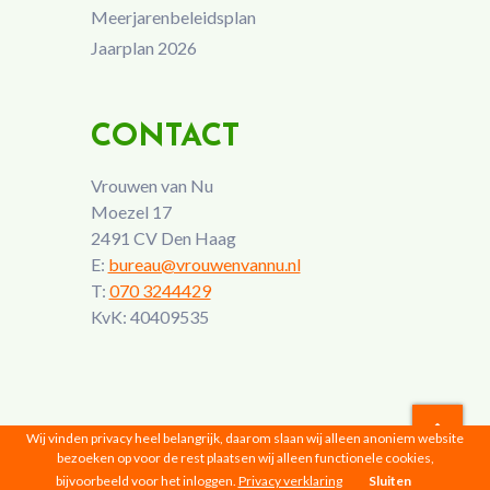
Meerjarenbeleidsplan
Jaarplan 2026
CONTACT
Vrouwen van Nu
Moezel 17
2491 CV Den Haag
E:
bureau@vrouwenvannu.nl
T:
070 3244429
KvK: 40409535
Wij vinden privacy heel belangrijk, daarom slaan wij alleen anoniem website
bezoeken op voor de rest plaatsen wij alleen functionele cookies,
Vrouwen van Nu © 2026 |
Privacyverklaring
bijvoorbeeld voor het inloggen.
Privacy verklaring
Sluiten