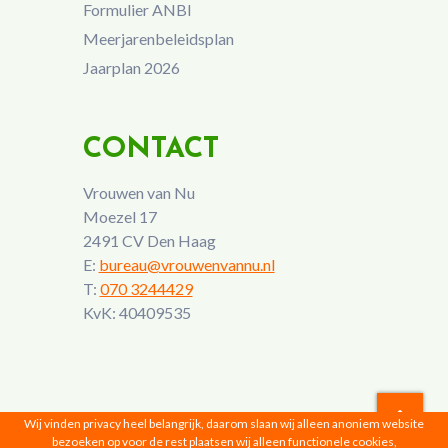
Formulier ANBI
Meerjarenbeleidsplan
Jaarplan 2026
CONTACT
Vrouwen van Nu
Moezel 17
2491 CV Den Haag
E:
bureau@vrouwenvannu.nl
T:
070 3244429
KvK: 40409535
Wij vinden privacy heel belangrijk, daarom slaan wij alleen anoniem website
bezoeken op voor de rest plaatsen wij alleen functionele cookies,