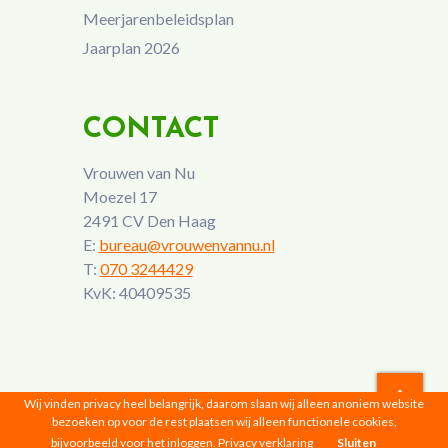
Meerjarenbeleidsplan
Jaarplan 2026
CONTACT
Vrouwen van Nu
Moezel 17
2491 CV Den Haag
E:
bureau@vrouwenvannu.nl
T:
070 3244429
KvK: 40409535
Wij vinden privacy heel belangrijk, daarom slaan wij alleen anoniem website
bezoeken op voor de rest plaatsen wij alleen functionele cookies,
Vrouwen van Nu © 2026 |
Privacyverklaring
bijvoorbeeld voor het inloggen.
Privacy verklaring
Sluiten